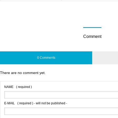
Comment
0 Comments
There are no comment yet.
NAME
( required )
E-MAIL
( required ) - will not be published -