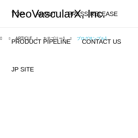
NeoVascularX, Inc.
TOP
ABOUT
PRESS RELEASE
ARTICLE
カテゴリー1
ブログサンプル1
PRODUCT PIPELINE
CONTACT US
JP SITE