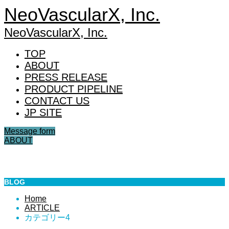
NeoVascularX, Inc.
NeoVascularX, Inc.
TOP
ABOUT
PRESS RELEASE
PRODUCT PIPELINE
CONTACT US
JP SITE
Message form
ABOUT
カテゴリー4
BLOG
Home
ARTICLE
カテゴリー4